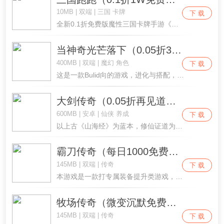
10MB | 双端 | 三国 卡牌
下 载
全新0.1折免费版魔性三国卡牌手游《三国跑跑》已就位，天天免费领取10000代金券海量礼包免费购买！上线送名将黄忠*1、VIP3、元宝*6480、铜钱*100w、红色1星4件套*1，升级免费送满级VIP15，海量资源、武将免费拿，登录再送UR任选1000抽，顶级武将轻松养成，躺平挂机也能招兵买马，这里有接着奏乐接着舞的皇叔，也有盖饭的曹操和瓜保熟的关羽，海量有梗武将等你招募，助你轻松称霸三国，速来开启你的三国征程吧！
当神奇光芒落下（0.05折3280免费版）
400MB | 双端 | 魔幻 角色
下 载
这是一款Bulid向的游戏，进化与搭配，是这个游戏的核心，在异类文明的世界下，选择角色的进化方向，搭配“英灵”技能，构筑专属独特的组合，再带上三个对你忠心耿耿的宠物小跟班，上可迷宫探索，下可入海摸鱼，亲爱的冒险者，让我们乘着章鱼飞船，开始新的旅程吧~
大剑传奇（0.05折再见道友免费版）
600MB | 安卓 | 仙侠 养成
下 载
以上古《山海经》为蓝本，修仙证道为核心，策略回合 RPG 手游震撼登场。 沉浸式大荒修仙世界徐徐展开，与 NPC 深度羁绊，解锁跌宕仙途剧情；拾取剧情碎片，拼凑洪荒秘闻，揭开山海经万年尘封真相。 萌宠随行相伴，炼丹铸器锻造灵宝，拜入仙门潜心修行，多线成长全方位淬炼修为。 纵横广袤大荒仙域，探秘天地道蕴，潜心悟道突破境界；历天劫洗礼，破桎梏飞升，谱写专属逆天修仙传奇。
霸刀传奇（每日1000免费版）
145MB | 双端 | 传奇
下 载
本游戏是一款打专属装备提升类游戏，每个地图都有每种不同的专属，打到一件好的专属就能起飞！ 游戏内置丰富的剧情探险内容，玩家可以在体验趣味剧情的同时不断提高战力，告别传统枯燥的无脑刷怪玩法！
牧场传奇（微变沉默免费版）
145MB | 双端 | 传奇
下 载