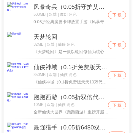
风暴奇兵（0.05折守护艾泽拉斯）
500MB | 双端 | 魔幻 角色
下 载
0.05折经典魔兽卡牌放置手游《风暴奇兵》强势回归，好评即送5星剑圣，开局VIP10特权、钻石888888和无限连抽宝箱，福利拉满超低折扣一飞冲天。升级再领万元真充奖励，零氪也能天天刷真充。全球备受欢迎高品质放置卡牌大作，快率领你的小队加入....
天梦轮回
32MB | 双端 | 仙侠 角色
下 载
《天梦轮回》是一款以轮回修仙为核心的游戏，精准适配碎片化游玩场景，让玩家在通勤、午休等零散时间里，沉浸式体验跨越百世的修仙征途。游戏以“轮回破局，逆天修仙”为核心设定，玩家将从凡夫俗子起步，在一次次生死轮回中积累修为、解锁天赋，历经炼气、筑....
仙侠神域（0.1折免费版天天10万代金）
350MB | 双端 | 仙侠 角色
下 载
《仙侠神域（0.1折免费版天天10万代金）》突破传统玩法，实时强战PK，爆裂高清画质的仙侠手游巨作！跨服巅峰对决等众多特色玩法，让你在修仙的世界里，享受非凡的热血战斗！更有霸气光武、酷炫时装、多种个性坐骑来与你太阳肩并肩！
跑跑西游（0.05折双倍代金买断版）
10MB | 双端 | 仙侠 角色
下 载
全新仙侠大世界《跑跑西游》重磅开服！全域无束缚自由飞行，野外 BOSS 全天持续刷新。上线直领华美时装、绝世神兵，仙途征程即刻启程！邂逅三界红颜并肩历练，征战武斗天梯冲击至尊宝座；围剿 BOSS 高概率掉落神装，单人竞技、帮派混战多重 PK....
最强猎手（0.05折6480双倍代金）