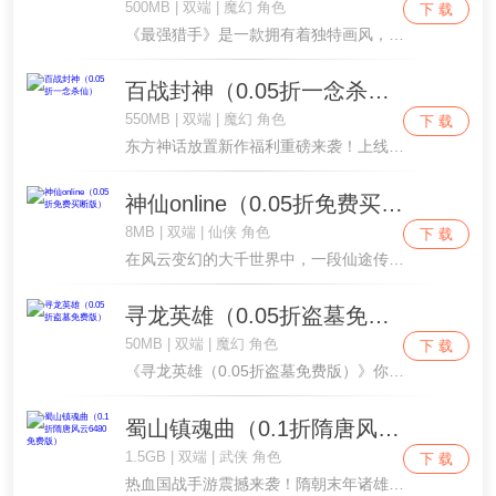
500MB | 双端 | 魔幻 角色
下 载
《最强猎手》是一款拥有着独特画风，不氪金不氪肝也可以轻松获得极致游戏体验的放置类英雄养成策略手游。在游戏中，你将化身勇者投身神秘大陆，带领各路英雄完成一场伟大的冒险之旅。
百战封神（0.05折一念杀仙）
550MB | 双端 | 魔幻 角色
下 载
东方神话放置新作福利重磅来袭！上线即可免费领取豪华好礼，新手入驻登录就享海量充值福利，成长进阶途中再得超值豪礼，满满福利随心畅享不缺资源。取材封神西游经典神话史诗，沉浸式架空六界世界观等你来闯。化身天命救世之人，集结哪吒、大圣等一众上古传奇....
神仙online（0.05折免费买断版）
8MB | 双端 | 仙侠 角色
下 载
在风云变幻的大千世界中，一段仙途传奇即将展开。欢迎来到《神仙online》，这是一款扣人心弦的国风仙侠RPG放置游戏，为你揭开无尽仙缘的神秘面纱。争天命，求长生：初踏入仙途，你是一个平凡的凡人，但心中却燃烧着对长生不灭的渴望。修炼之路充满困....
寻龙英雄（0.05折盗墓免费版）
50MB | 双端 | 魔幻 角色
下 载
《寻龙英雄（0.05折盗墓免费版）》你将化身九龙门初出茅庐的寻龙新人，在至交好友的鼎力相助下，踏遍一座座机关遍布、诡影幢幢的千年地宫，一边拂去文物上的厚厚尘灰拼凑被刻意抹去的真相，一边从蛛丝马迹中揪出多年前针对九龙门的缜密布局；途中你会邂逅....
蜀山镇魂曲（0.1折隋唐风云6480免费版）
1.5GB | 双端 | 武侠 角色
下 载
热血国战手游震撼来袭！隋朝末年诸雄争霸，烽火燃遍九州疆场。玩家可执掌神刀冲锋陷阵、化身神威横扫千军、成为剑仙或飞燕十步杀一人！四大职业各显神威。万人同屏攻城、边境血战、军团对决，夺王城、争九鼎、定江山，用热血与谋略铸就不败传说，书写属于你的....