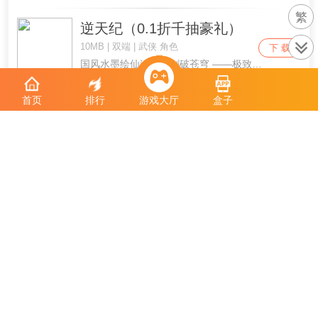
繁
逆天纪（0.1折千抽豪礼）
10MB | 双端 | 武侠 角色
下 载
国风水墨绘仙途，一剑破苍穹 ——极致修仙体验来袭！以「沉浸式红尘问道」为核，打造从凡人到仙帝的逆袭传奇，战力增速突破传统手游天花板！！论剑台 1v1 触发「墨韵爆破」特效，御剑斩击墨痕飞溅成山河图，击杀对手化作水墨消散；跨服仙魔大战千名修士同屏释放仙术，水墨神龙与凤凰腾空相撞，雷云金光炸开千层涟漪，渡劫时「九霄雷劫」具象化为水墨巨蟒缠绕角色，突破瞬间全屏泼墨成「天门初开」震撼 CG！轮回白玉京，红尘历劫，修天道，斩邪魔，一剑开天门，纵横三界筑就长生大道！
最封神（混沌起源10倍返利版）
首页
排行
游戏大厅
盒子
750MB | 双端 | 仙侠 角色
下 载
年度MMO魔幻大世界手游重磅来袭！体验指尖快感，狩猎BOSS爆神装，装备终身保值；升级就送流光羽翼，随心定义个性外观；还有全新机甲玩法和原创神魔抉择剧情，打怪爽，爆装爽，升级更爽！ 全新六转职业来袭，双形态转换无人能敌！ 抢夺BOSS爆神装，组队刷怪经验翻倍！ 限量版神兵登录送，百套时装随心搭配！ 传说VIP免费送，超值投资1000%增值！
烽火燎原（0.05折送满觉仙兽）
670MB | 双端 | 仙侠 角色
下 载
这是一款经典西游题材搭配全新抓宠玩法的回合制手游，破底折扣0.05折高返福利版本！充648仅需3.24元，还有超多等级红包等你领，简直就是打游戏还能领工资，最高可领10000元！上线就送代金券、大量元宝和银两！前期根本不会缺，游戏内所有神兽任你抓，无需充值也能轻轻松松让宠物15技满觉醒，让您享受最舒适的回合制乐趣！
第八秩序（1折免费版）
50MB | 双端 | 魔幻 角色
下 载
伞兵一号准备就绪！竖版吃鸡放置rpg《第八秩序》1折免费版震撼上线！ 全球末日浩劫过后，世界沦为废墟。变异生物横行，叛军割据据点，人类文明岌岌可危。你将作为顶尖特种兵，深入末日战场，揪出幕后黑手，重建人类秩序！ 在这里，全场充值永久1折，拒绝通货膨胀！每天登录送200元代金券，7天登录送绝版枪皮天龙AWM、炫酷稀有时装！登录狂送500万钻石，彰显顶级特种兵身份！每日特惠、终身礼包享超值返利，这不仅是游戏，更是一场福利盛宴！ 零氪也能当大佬，1折畅享末日战场！伞兵一号，等你归队！
剑勤四海（0.1折免费版）