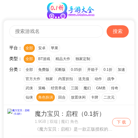
搜索
平台：
全部
安卓
苹果
类型：
全部
BT游戏
精品大作
独家定制
分类：
全部
免费版
买断版
0.05折
开箱子
0.1折
加速
官方大作
独家
内置折扣
送充值
动作
战争
武侠
策略
经营养成
三国
魔幻
GM类
传奇
仙侠
角色扮演
回合
放置休闲
卡牌
二次元
魔力宝贝：启程（0.1折）
1.9GB | 双端 | 魔幻 角色
下 载
《魔力宝贝：启程》是一款正版授权的轻松放置卡牌 + 回合制 RPG 手游。忠实复刻端游经典世界观、法兰王国剧情与 Q 版美术风格，同时融入离线挂机、自由转职、宠物收集养成等现代玩法，原汁原味的魔力，回归悸动的青春，重温法兰的追忆，再一次扬帆....