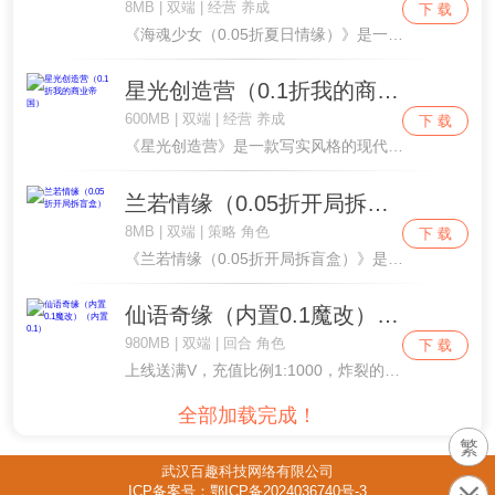
8MB | 双端 | 经营 养成
下 载
《海魂少女（0.05折夏日情缘）》是一款心动美女主播养成的模拟人生经营类游戏。全新0.05折版本，超百款心动主播等你招募组成专属商业帝国，在游戏内你将作为一名创业小白，真实模拟创业，经营各类直播间以提升收益和商业身份、最终成为商业大亨，同时....
星光创造营（0.1折我的商业帝国）
600MB | 双端 | 经营 养成
下 载
《星光创造营》是一款写实风格的现代商战模拟经营游戏，在游戏里你需要扮演一名身无分文缺拥有超强商业思维的普通人，从创立公司开始，培养员工人才，经历各种商业考验，通过自我提升和重重努力，最终坐拥豪车美女，逆袭成为富豪总裁的励志故事。经典的游戏题....
兰若情缘（0.05折开局拆盲盒）
8MB | 双端 | 策略 角色
下 载
《兰若情缘（0.05折开局拆盲盒）》是一款模拟经营美女主播进行卡牌养成的模拟人生挂机类游戏。 真实模拟经营各个超人气美女的直播间，从而白手起家成为一代富豪， 模拟人生投资的每一步收益，不断买楼买地，创业最终成为商业大亨。 游戏中，玩家不断凭....
仙语奇缘（内置0.1魔改）（内置0.1）
980MB | 双端 | 回合 角色
下 载
上线送满V，充值比例1:1000，炸裂的技能效果《仙语奇缘》是一款全新回合制手游，高深度的宠物养成玩法，多变的技能搭配套路，丰富的活动玩法，这些一样都不少。同时和传统回合制游戏不同的是，游戏超变态的数值系统，无限赠送的游戏货币，超高的物品奖....
全部加载完成！
繁
武汉百趣科技网络有限公司
ICP备案号：鄂ICP备2024036740号-3