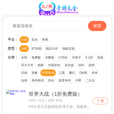
搜索
平台：
全部
安卓
苹果
类型：
全部
BT游戏
精品大作
独家定制
分类：
全部
免费版
买断版
0.05折
开箱子
0.1折
加速
官方大作
独家
内置折扣
送充值
动作
战争
武侠
策略
经营养成
三国
魔幻
GM类
传奇
仙侠
角色扮演
回合
放置休闲
卡牌
二次元
世界大战（1折免费版）
8MB | 安卓 | 策略 养成
下 载
FIFA 官方正版授权足球手游，海量真实球星、完整世界杯赛事原汁原味复刻！零氪友好福利拉满，每日登录免费领取 648 英雄币代币，无门槛随心抽传奇巨星、解锁全套特训礼包、购买限定球员卡包。打造专属豪门梦之队，征战五大联赛、冲击世界杯冠军，指....