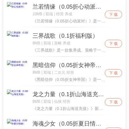
兰若情缘（0.05折心动派对）
10MB | 双端 | 经营 养成
下 载
《兰若情缘（0.05折心动派对）》是一款模拟经营美女主播进行卡牌养成的模拟人生挂机类游戏。全场0.05折，真实模拟经营各个超人气美女的直播间。 游戏中，玩家不断凭借各种人格魅力以及选择认识各个美女为她们创立直播间，进行直播大秀，进行一步步卡....
三界战歌（0.1折福利版）
8MB | 双端 | 策略 养成
下 载
《三界战歌》是一款集养成、策略于一体，画面清新脱俗，内容丰富多彩的游戏。游戏努力营造一个充满了娱乐和想象的远古世界，采石捕鱼、培养宠物、野外冒险、玩家竞技，您将成为一个勇敢的部落成员，与其他玩家合作，共同对抗野兽和敌人的威胁。通过收集资源、....
黑暗信仰（0.05折女神帝国）
8MB | 双端 | 二次元 经营
下 载
《黑暗信仰（0.05折女神帝国）》是一款二次元美女代言人养成的模拟人生经营类游戏。全新0.05折福利版本，超多款动漫女神代言人等你招募组成专属代言人团队，作为一个已经在广告界摸爬滚打好几年的你，将真实模拟创业，招募各类代言人经营各类代言以提....
龙之力量（0.1折山海送充值）
8MB | 双端 | 仙侠 经营
下 载
《龙之力量（0.1折山海送充值）》新版本火爆上线！这是一款山海修仙题材模拟经营类手游。全新版本福利拉满，助你化身成掌门，掌一方天地，聚一众圣兽弟子，结交各路神仙，飞升最强大宗门规模。超凡法器、上古山海神兽和大量稀有道具轻松可得。趣味玩法养成....
海魂少女（0.05折夏日情缘）