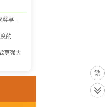
权尊享，
难度的
战更强大
繁