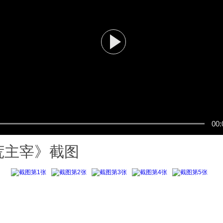
00:
荒主宰》截图