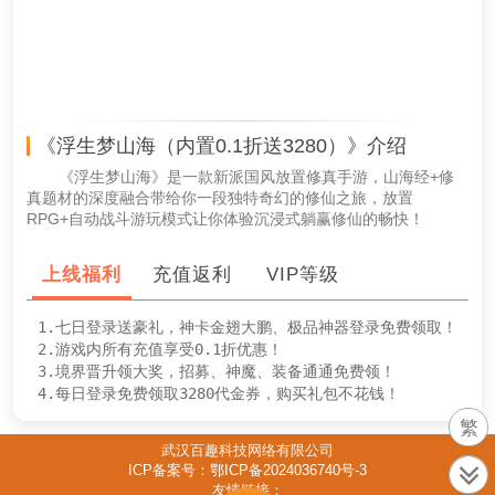
《浮生梦山海（内置0.1折送3280）》介绍
《浮生梦山海》是一款新派国风放置修真手游，山海经+修
真题材的深度融合带给你一段独特奇幻的修仙之旅，放置
RPG+自动战斗游玩模式让你体验沉浸式躺赢修仙的畅快！
上线福利
充值返利
VIP等级
1.七日登录送豪礼，神卡金翅大鹏、极品神器登录免费领取！

2.游戏内所有充值享受0.1折优惠！

3.境界晋升领大奖，招募、神魔、装备通通免费领！

4.每日登录免费领取3280代金券，购买礼包不花钱！
繁
武汉百趣科技网络有限公司
ICP备案号：鄂ICP备2024036740号-3
友情链接：